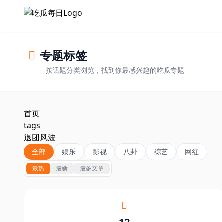
跳过导航
专题标签
按话题分类浏览，找到你最感兴趣的吃瓜专题
首页
tags
退团风波
全部
娱乐
影视
八卦
综艺
网红
最热
最新
最多文章
12