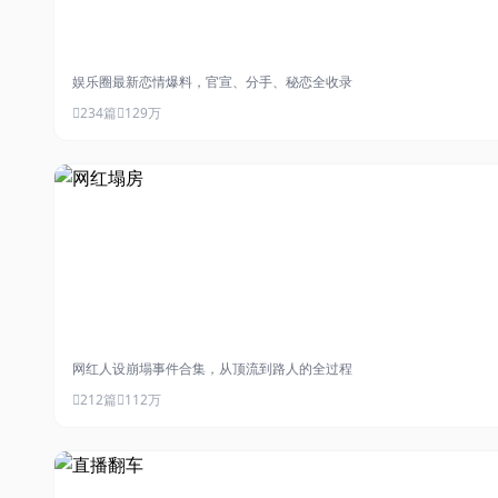
#明星恋情
娱乐圈最新恋情爆料，官宣、分手、秘恋全收录
234篇
129万
#网红塌房
网红人设崩塌事件合集，从顶流到路人的全过程
212篇
112万