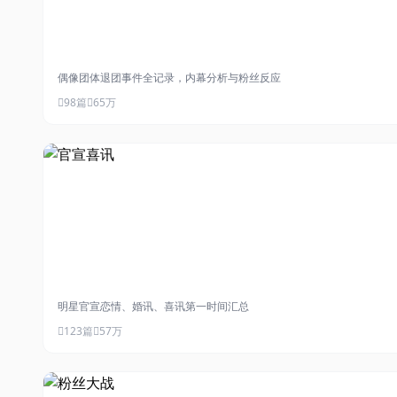
#退团风波
偶像团体退团事件全记录，内幕分析与粉丝反应
98篇
65万
#官宣喜讯
明星官宣恋情、婚讯、喜讯第一时间汇总
123篇
57万