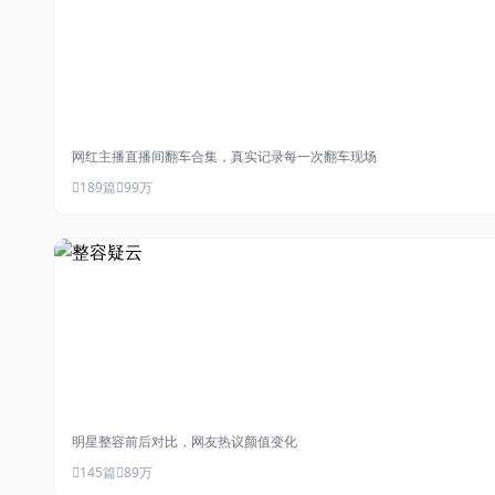
#直播翻车
网红主播直播间翻车合集，真实记录每一次翻车现场
189篇
99万
#整容疑云
明星整容前后对比，网友热议颜值变化
145篇
89万