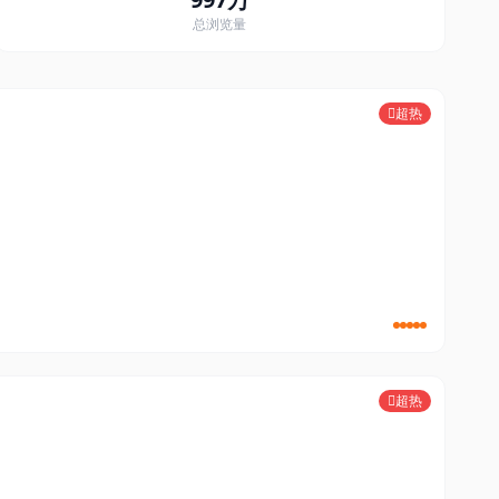
总浏览量
超热
娱乐
超热