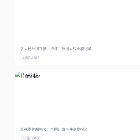
#粉丝大战
各大粉丝团互撕、控评、数据大战全程记录
89篇
43万
#片酬纠纷
影视圈片酬拖欠、合同纠纷事件深度报道
67篇
35万