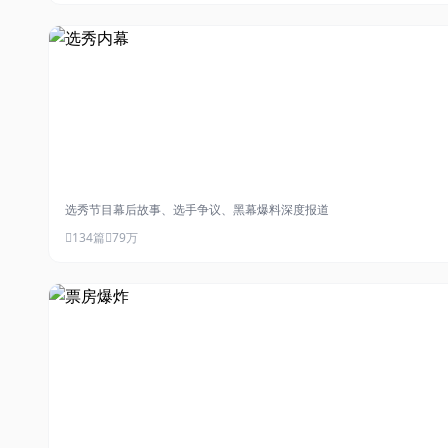
#选秀内幕
选秀节目幕后故事、选手争议、黑幕爆料深度报道
134篇
79万
#票房爆炸