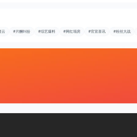
疑云
#片酬纠纷
#综艺爆料
#网红塌房
#官宣喜讯
#粉丝大战