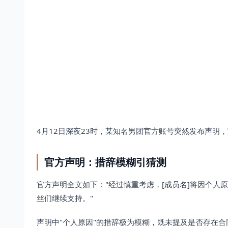
4月12日深夜23时，某知名男团官方账号突然发布声明
官方声明：措辞模糊引猜测
官方声明全文如下："经过慎重考虑，[成员名]将因个人
丝们继续支持。"
声明中"个人原因"的措辞极为模糊，既未提及是否存在