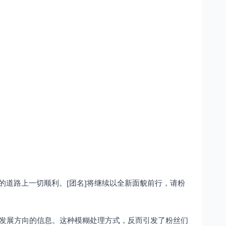
的道路上一切顺利。[团名]将继续以全新面貌前行，请粉
来发展方向的信息。这种模糊处理方式，反而引发了粉丝们