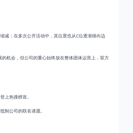
缩减；在多次公开活动中，其位置也从C位逐渐移向边
展的机会，但公司的重心始终放在整体团体运营上，双方
内登上热搜榜首。
了抵制公司的联名请愿。